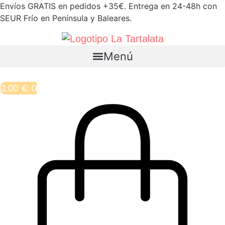
Ir
Envíos GRATIS en pedidos +35€. Entrega en 24-48h con
SEUR Frío en Península y Baleares.
al
contenido
Menú
0,00
€
0