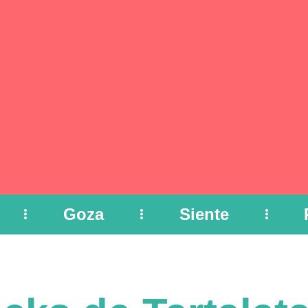
Goza
Siente