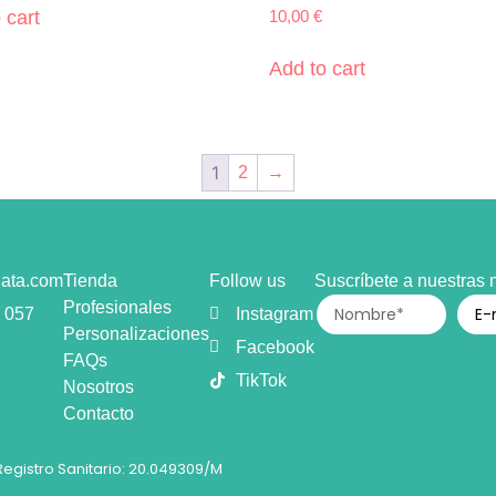
10,00
€
 cart
Add to cart
1
2
→
lata.com
Tienda
Follow us
Suscríbete a nuestras
Profesionales
 057
Instagram
Personalizaciones
Facebook
FAQs
TikTok
Nosotros
Contacto
Registro Sanitario: 20.049309/M