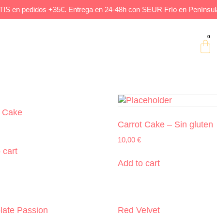
IS en pedidos +35€. Entrega en 24-48h con SEUR Frío en Península
rofesionales
Personalizaciones
Nosotros
0
t Cake
Carrot Cake – Sin gluten
10,00
€
 cart
Add to cart
late Passion
Red Velvet