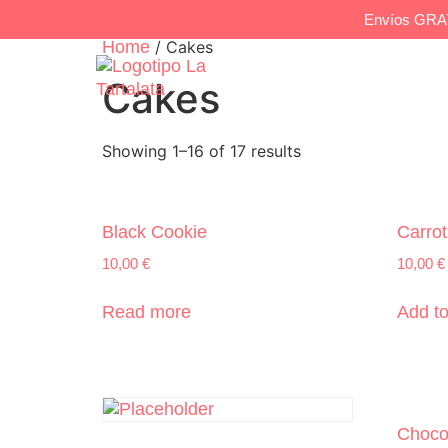
Envíos GRAT
Home
/ Cakes
Tienda
P
Cakes
Showing 1–16 of 17 results
Black Cookie
Carro
10,00
€
10,00
€
Read more
Add to
Choco